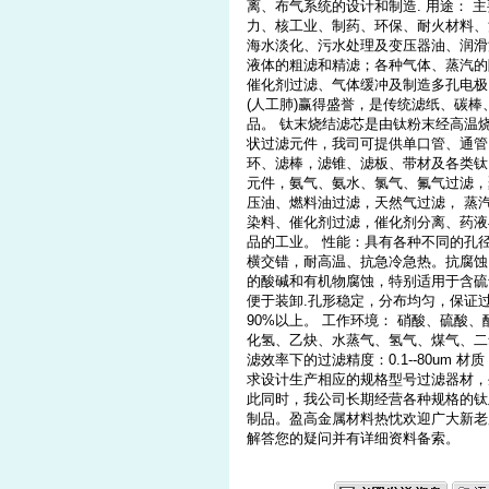
离、布气系统的设计和制造. 用途：
力、核工业、制药、环保、耐火材料、
海水淡化、污水处理及变压器油、润滑
液体的粗滤和精滤；各种气体、蒸汽的
催化剂过滤、气体缓冲及制造多孔电极
(人工肺)赢得盛誉，是传统滤纸、碳
品。 钛末烧结滤芯是由钛粉末经高温
状过滤元件，我司可提供单口管、通管
环、滤棒，滤锥、滤板、带材及各类钛
元件，氨气、氨水、氯气、氟气过滤，
压油、燃料油过滤，天然气过滤， 蒸
染料、催化剂过滤，催化剂分离、药液
品的工业。 性能：具有各种不同的孔径（2.
横交错，耐高温、抗急冷急热。抗腐蚀
的酸碱和有机物腐蚀，特别适用于含硫
便于装卸.孔形稳定，分布均匀，保证
90%以上。 工作环境： 硝酸、硫酸
化氢、乙炔、水蒸气、氢气、煤气、二氧化
滤效率下的过滤精度：0.1--80um 
求设计生产相应的规格型号过滤器材，
此同时，我公司长期经营各种规格的钛
制品。盈高金属材料热忱欢迎广大新老
解答您的疑问并有详细资料备索。