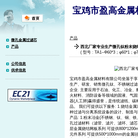
宝鸡市盈高金属
产品
微孔金属过滤芯
产品
西北厂家专业生产微孔钛粉末烧
( 型号 : TA1--Φ60*3；φ60*1；φ7*
公司信息
供求信息
宝鸡市盈高金属材料有限公司坐落于享
生产、研发、销售微孔钛、不锈钢过滤
企业. 主要应用于石油、化工、冶金
火材料、消防设备等领域的固液、气固
器(人工肺)赢得盛誉，是传统滤纸、
品。 我们可提供以下服务: 1.烧结金
种过滤与分离系统设备的设计、制造与预
产品: 1.粉末冶金(不锈钢、钛、铜
孔过滤材料（滤管、滤片、滤环、滤芯、
层金属烧结网板系列.可提供800*120
元件系列.可提供500*1000mm的金